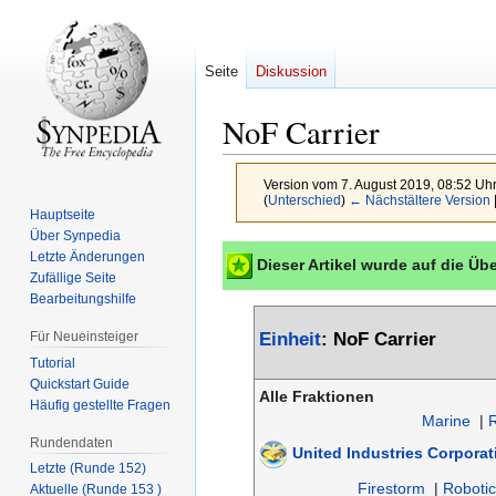
Seite
Diskussion
NoF Carrier
Version vom 7. August 2019, 08:52 Uh
(
Unterschied
)
← Nächstältere Version
Hauptseite
Über Synpedia
Zur
Zur
Letzte Änderungen
Dieser Artikel wurde auf die Ü
Navigation
Suche
Zufällige Seite
Bearbeitungshilfe
springen
springen
Für Neueinsteiger
Einheit
: NoF Carrier
Tutorial
Quickstart Guide
Alle Fraktionen
Häufig gestellte Fragen
Marine
|
Rundendaten
United Industries Corporat
Letzte (Runde 152)
Firestorm
|
Robotic
Aktuelle (Runde 153 )