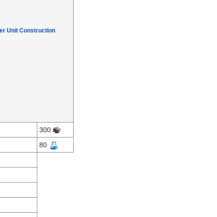
r Unit Construction
300
80