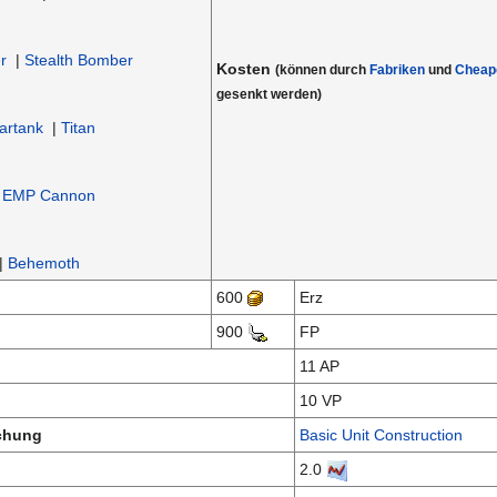
r
|
Stealth Bomber
Kosten
(können durch
Fabriken
und
Cheape
gesenkt werden)
artank
|
Titan
|
EMP Cannon
|
Behemoth
600
Erz
900
FP
11 AP
10 VP
schung
Basic Unit Construction
2.0