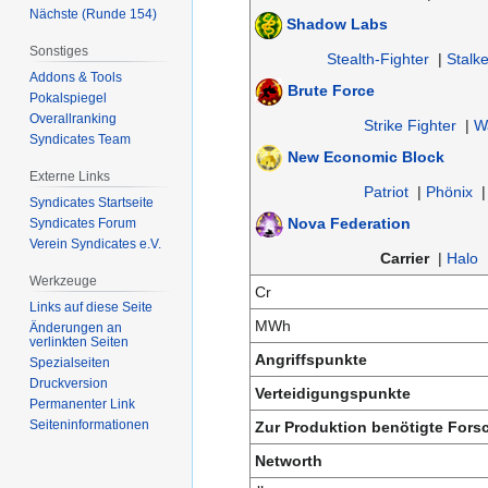
Nächste (Runde 154)
Shadow Labs
Sonstiges
Stealth-Fighter
|
Stalke
Addons & Tools
Brute Force
Pokalspiegel
Overallranking
Strike Fighter
|
W
Syndicates Team
New Economic Block
Externe Links
Patriot
|
Phönix
Syndicates Startseite
Nova Federation
Syndicates Forum
Verein Syndicates e.V.
Carrier
|
Halo
Werkzeuge
Cr
Links auf diese Seite
MWh
Änderungen an
verlinkten Seiten
Angriffspunkte
Spezialseiten
Druckversion
Verteidigungspunkte
Permanenter Link
Seiten­­informationen
Zur Produktion benötigte For
Networth