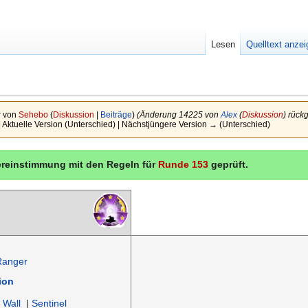
Lesen
Quelltext anze
r von
Sehebo
(
Diskussion
|
Beiträge
)
(Änderung 14225 von
Alex
(
Diskussion
) rück
| Aktuelle Version (Unterschied) | Nächstjüngere Version → (Unterschied)
bereinstimmung mit den Regeln für
Runde 153
geprüft.
Ranger
ion
 Wall
|
Sentinel