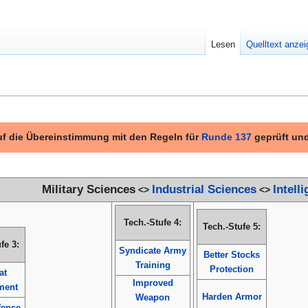
Lesen
Quelltext anze
 auf die Übereinstimmung mit den Regeln für
Runde 137
geprüft und
Military Sciences
Industrial Sciences
Intell
<>
<>
Tech.-Stufe 4:
Tech.-Stufe 5:
fe 3:
Syndicate Army
Better Stocks
Training
Protection
at
Improved
ment
Harden Armor
Weapon
fense