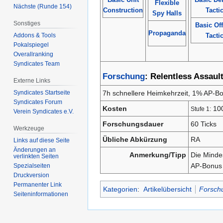
Flexible
Nächste (Runde 154)
Construction
Tacti
Spy Halls
Sonstiges
Basic Of
Propaganda
Tacti
Addons & Tools
Pokalspiegel
Overallranking
Syndicates Team
Forschung
: Relentless Assaul
Externe Links
7h schnellere Heimkehrzeit, 1% AP-Bon
Syndicates Startseite
Syndicates Forum
Kosten
10
Stufe 1:
Verein Syndicates e.V.
Forschungsdauer
60 Ticks
Werkzeuge
Übliche Abkürzung
RA
Links auf diese Seite
Änderungen an
Anmerkung/Tipp
Die Mindes
verlinkten Seiten
AP-Bonus 
Spezialseiten
Druckversion
Permanenter Link
Kategorien
:
Artikelübersicht
Forsch
Seiten­­informationen