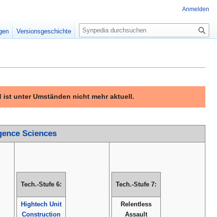
Anmelden
Suche
igen
Versionsgeschichte
 ist unter Umständen nicht mehr aktuell.
igence Sciences
Tech.-Stufe 6:
Tech.-Stufe 7:
Hightech Unit
Relentless
Construction
Assault