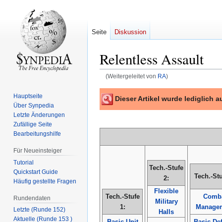
Seite
Diskussion
Relentless Assault
(Weitergeleitet von
RA
)
Zur
Zur
Hauptseite
Dieser Artikel wurde lediglich
Navigation
Suche
Über Synpedia
springen
springen
Letzte Änderungen
Zufällige Seite
Bearbeitungshilfe
Für Neueinsteiger
Tutorial
Tech.-Stufe
Quickstart Guide
Tech.-Stu
2:
Häufig gestellte Fragen
Flexible
Tech.-Stufe
Comb
Rundendaten
Military
1:
Manage
Letzte (Runde 152)
Halls
Aktuelle (Runde 153 )
Basic Unit
Basic De