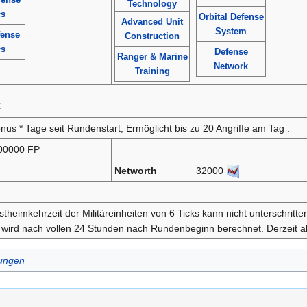
Technology
cs
Orbital Defense
Advanced Unit
System
fense
Construction
cs
Defense
Ranger & Marine
Network
Training
t
us * Tage seit Rundenstart, Ermöglicht bis zu 20 Angriffe am Tag .
00000 FP
Networth
32000
theimkehrzeit der Militäreinheiten von 6 Ticks kann nicht unterschritte
wird nach vollen 24 Stunden nach Rundenbeginn berechnet. Derzeit al
ungen