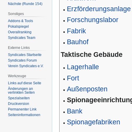
Nächste (Runde 154)
Erzförderungsanlage
Sonstiges
Forschungslabor
Addons & Tools
Pokalspiegel
Fabrik
Overallranking
Syndicates Team
Bauhof
Externe Links
Taktische Gebäude
Syndicates Startseite
Syndicates Forum
Lagerhalle
Verein Syndicates e.V.
Werkzeuge
Fort
Links auf diese Seite
Außenposten
Änderungen an
verlinkten Seiten
Spezialseiten
Spionageeinrichtun
Druckversion
Bank
Permanenter Link
Seiten­­informationen
Spionagefabriken