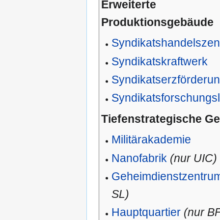
Erweiterte
Produktionsgebäude
Syndikatshandelszen
Syndikatskraftwerk
Syndikatserzförderu
Syndikatsforschungs
Tiefenstrategische G
Militärakademie
Nanofabrik
(nur UIC)
Geheimdienstzentru
SL)
Hauptquartier
(nur B