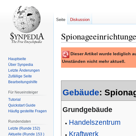
Seite
Diskussion
Spionageeinrichtung
Zur
Zur
Dieser Artikel wurde lediglich
Navigation
Suche
Hauptseite
Umständen nicht mehr aktuell.
springen
springen
Über Synpedia
Letzte Änderungen
Zufällige Seite
Bearbeitungshilfe
Gebäude
:
Spiona
Für Neueinsteiger
Tutorial
Quickstart Guide
Grundgebäude
Häufig gestellte Fragen
Handelszentrum
Rundendaten
Letzte (Runde 152)
Kraftwerk
Aktuelle (Runde 153 )